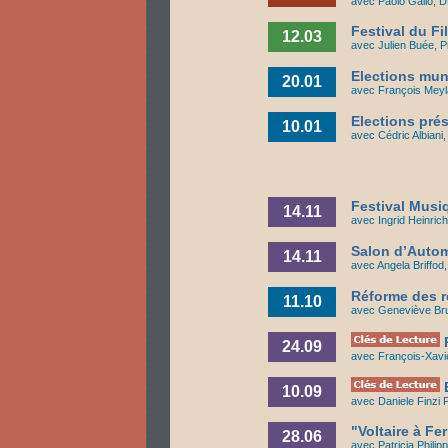
avec Paolo Gallo, D
Festival du F
12.03
avec Julien Buée, P
Elections mun
20.01
avec François Meyla
Elections prés
10.01
avec Cédric Albiani,
Festival Musi
14.11
avec Ingrid Heinric
Salon d’Autom
14.11
avec Angela Briffo
Réforme des r
11.10
avec Geneviève Brun
P
24.09
avec François-Xavie
E
10.09
avec Daniele Finzi 
"Voltaire à Fe
28.06
avec Patricia Phil