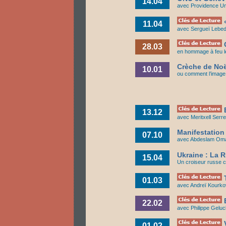
14.04
avec Providence U
«
11.04
avec Sergueï Lebedev
Q
28.03
en hommage à feu le
Crèche de Noë
10.01
ou comment l’image 
E
13.12
avec Meritxell Serre
Manifestation
07.10
avec Abdeslam Omar 
Ukraine : La 
15.04
Un croiseur russe co
T
01.03
avec Andreï Kourkov,
E
22.02
avec Philippe Geluc
V
01.02