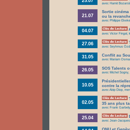
25.07
avec Hamit Bozarslan
Sortie cinéma
21.07
ou la revanche
avec Philippe Ekeke,
A
04.07
avec Victor Fingal, l
T
27.06
avec Seyhmus Özdem
Conflit au So
31.05
avec Mariam Osman 
SOS Talents o
26.05
avec Michel Sogny, 
Présidentiell
10.05
contre la répr
avec Abip Diop, mem
T
02.05
35 ans plus ta
avec Frank Garbely, 
D
25.04
avec Jean-Jacques K
ONU et Genèv