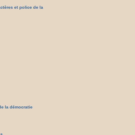
actères et police de la
de la démocratie
es