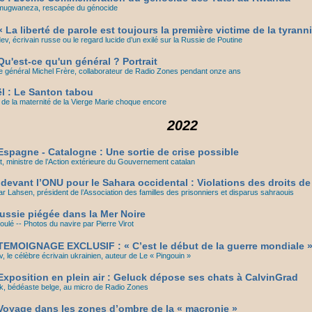
mugwaneza, rescapée du génocide
 La liberté de parole est toujours la première victime de la tyrann
, écrivain russe ou le regard lucide d’un exilé sur la Russie de Poutine
u'est-ce qu'un général ? Portrait
 général Michel Frère, collaborateur de Radio Zones pendant onze ans
l : Le Santon tabou
de la maternité de la Vierge Marie choque encore
2022
spagne - Catalogne : Une sortie de crise possible
t, ministre de l’Action extérieure du Gouvernement catalan
 devant l’ONU pour le Sahara occidental : Violations des droits 
Lahsen, président de l’Association des familles des prisonniers et disparus sahraouis
Russie piégée dans la Mer Noire
ulé -- Photos du navire par Pierre Virot
EMOIGNAGE EXCLUSIF : « C’est le début de la guerre mondiale 
 le célèbre écrivain ukrainien, auteur de Le « Pingouin »
xposition en plein air : Geluck dépose ses chats à CalvinGrad
k, bédéaste belge, au micro de Radio Zones
oyage dans les zones d’ombre de la « macronie »