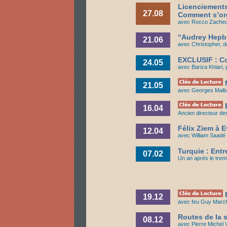
Licenciements
27.08
Comment s’org
avec Rocco Zacheo,
“Audrey Hepb
21.06
avec Christopher, de
EXCLUSIF : Co
24.05
avec Bariza Khiari,
M
21.05
avec Georges Malbru
E
16.04
Ancien directeur de
Félix Ziem à Ev
12.04
avec William Saadé 
Turquie : Ent
07.02
Un an après le trem
E
19.12
avec feu Guy Marcha
Routes de la s
08.12
avec Pierre Michel 