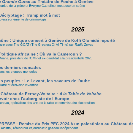
a Grande Ourse
au Théâtre de Poche à Genève
utrice de la pièce et Evelyne Castellino, metteuse en scène
écryptage : Trump mot à mot
rofesseur émérite de criminologie
2025
ne : Unique concert à Genève de Koffi Olomidé reporté
re avec The GOAT (The Greatest Of All Time) sur
Radio Zones
olitique africaine : Où va le Cameroun ?
Onana, président de l’OMP et ex-candidat à la présidentielle 2025
es derniers nomades
dans les steppes mongoles
s peuples : Le Levant, les saveurs de l’aube
atre et écrivaine levantine
 Château de Ferney-Voltaire :
A la Table de Voltaire
cevoir chez l’aubergiste de l’Europe
neau, spécialiste des arts de la table et commissaire d'exposition
2024
RESSE : Remise du Prix PEC 2024 à un palestinien au Château de
 Alasttal, réalisateur et journaliste gazaoui indépendant