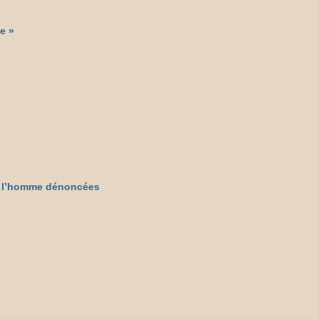
ie »
de l’homme dénoncées
»