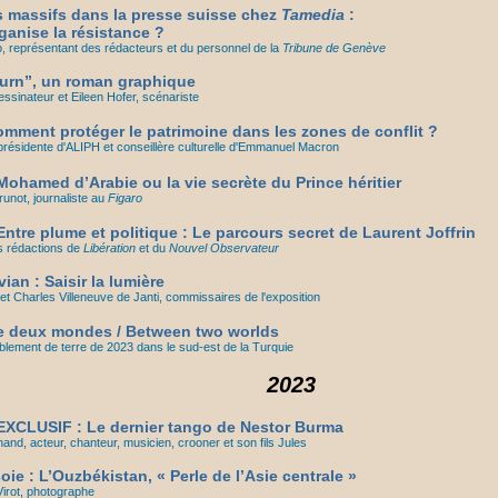
 massifs dans la presse suisse chez
Tamedia
:
anise la résistance ?
 représentant des rédacteurs et du personnel de la
Tribune de Genève
urn”, un roman graphique
ssinateur et Eileen Hofer, scénariste
mment protéger le patrimoine dans les zones de conflit ?
 présidente d'ALIPH et conseillère culturelle d'Emmanuel Macron
ohamed d’Arabie ou la vie secrète du Prince héritier
not, journaliste au
Figaro
ntre plume et politique : Le parcours secret de Laurent Joffrin
s rédactions de
Libération
et du
Nouvel Observateur
ian : Saisir la lumière
et Charles Villeneuve de Janti, commissaires de l'exposition
re deux mondes / Between two worlds
blement de terre de 2023 dans le sud-est de la Turquie
2023
XCLUSIF : Le dernier tango de Nestor Burma
nd, acteur, chanteur, musicien, crooner et son fils Jules
oie : L’Ouzbékistan, « Perle de l’Asie centrale »
Virot, photographe