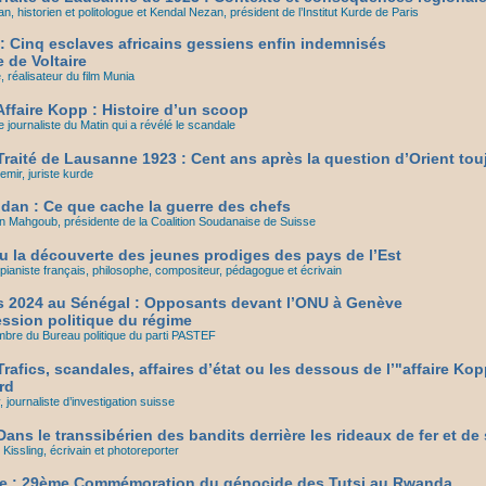
, historien et politologue et Kendal Nezan, président de l’Institut Kurde de Paris
 : Cinq esclaves africains gessiens enfin indemnisés
 de Voltaire
 réalisateur du film Munia
ffaire Kopp : Histoire d’un scoop
e journaliste du Matin qui a révélé le scandale
raité de Lausanne 1923 : Cent ans après la question d’Orient tou
ir, juriste kurde
udan : Ce que cache la guerre des chefs
Mahgoub, présidente de la Coalition Soudanaise de Suisse
u la découverte des jeunes prodiges des pays de l’Est
pianiste français, philosophe, compositeur, pédagogue et écrivain
es 2024 au Sénégal : Opposants devant l’ONU à Genève
ession politique du régime
bre du Bureau politique du parti PASTEF
rafics, scandales, affaires d’état ou les dessous de l’"affaire Ko
rd
journaliste d’investigation suisse
ans le transsibérien des bandits derrière les rideaux de fer et de
issling, écrivain et photoreporter
e : 29ème Commémoration du génocide des Tutsi au Rwanda