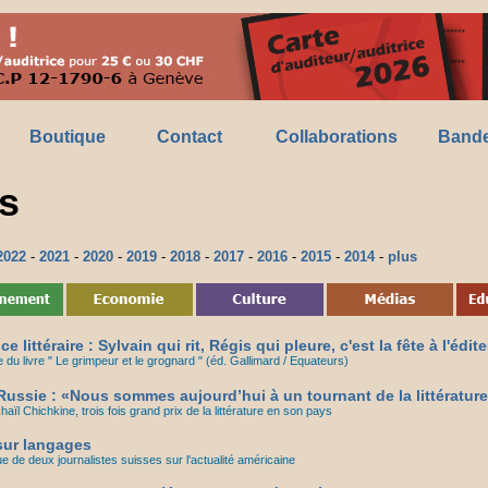
Boutique
Contact
Collaborations
Bande
s
2022
-
2021
-
2020
-
2019
-
2018
-
2017
-
2016
-
2015
-
2014
-
plus
littéraire : Sylvain qui rit, Régis qui pleure, c'est la fête à l'édit
e du livre " Le grimpeur et le grognard " (éd. Gallimard / Equateurs)
ussie : «Nous sommes aujourd’hui à un tournant de la littérature
ïl Chichkine, trois fois grand prix de la littérature en son pays
 sur langages
que de deux journalistes suisses sur l'actualité américaine