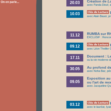
Création de
L
On en parle...
20.03
avec Panda Diouf, a
D
10.03
avec Alain Bauer, p
RUMBA sur Rhô
11.12
EXCLUSIF : Rencont
P
09.12
avec Léon Theiller 
Document : L
17.11
ou la vie moderne 
Au profond de
30.05
avec Noha Baz, pédi
Exposition au
09.05
ou l'art de re
avec Jacqueline Que
P
03.12
avec le lauréat, Iyad