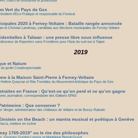
RH, coach en entreprise et professeur
ilm Vert du Pays de Gex
résident d’Eco-Pratique et responsable du Festival
icipales 2020 à Ferney-Voltaire : Bataille rangée annoncée
n et Christan Landreau, candidats aux élections municipales de Ferney-Voltaire
identielles à Taïwan : une presse libre sous influence
 directeur de Reporters sans Frontières pour l'Asie du sud-est à Taipei
2019
que et Nature
h du jardin Creativepermalab
ne à la Maison Saint-Pierre à Ferney-Voltaire
d, Helène Queyran et Rita Trembley du Mouvement Artistique du Pays de Gex
etraites en France : Qu’est-ce qu’on perd et ce qu’on gagne
et, journaliste, correspondante des Editions EPAS
atrimoine : Que conserver ?
r Verger, administrateur des châteaux de Voltaire et de Bussy-Rabutin
instein on the Beach : un mantra musical et poétique à Genève
Pasca, metteur en scène
rney 1769-2019" ou le rire des philosophes
ipps, Georges Gordon-Lennox et Madeleine Benoit-Guyot