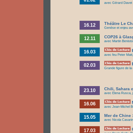
avec Gérard Davet e
Théâtre Le Châ
16.12
Genèse et enjeu av
COP26 à Glasg
12.11
avec Martin Benisto
E
16.03
avec feu Peter Matt
E
02.03
Grande figure de la 
Chili, Sahara 
23.10
avec Elena Rusca, j
M
16.06
avec Jean-Michel Bo
Mer de Chine :
15.05
avec Nicola Casarini
G
17.03