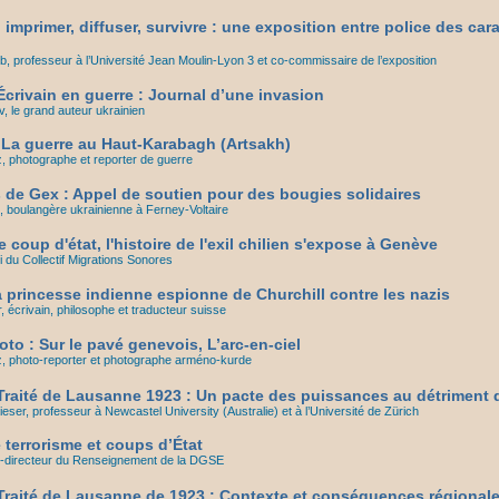
e, imprimer, diffuser, survivre : une exposition entre police des car
, professeur à l’Université Jean Moulin-Lyon 3 et co-commissaire de l’exposition
crivain en guerre : Journal d’une invasion
, le grand auteur ukrainien
La guerre au Haut-Karabagh (Artsakh)
 photographe et reporter de guerre
s de Gex : Appel de soutien pour des bougies solidaires
 boulangère ukrainienne à Ferney-Voltaire
e coup d'état, l'histoire de l'exil chilien s'expose à Genève
li du Collectif Migrations Sonores
la princesse indienne espionne de Churchill contre les nazis
r, écrivain, philosophe et traducteur suisse
to : Sur le pavé genevois, L’arc-en-ciel
 photo-reporter et photographe arméno-kurde
raité de Lausanne 1923 : Un pacte des puissances au détriment 
ser, professeur à Newcastel University (Australie) et à l’Université de Zürich
 terrorisme et coups d’État
 ex-directeur du Renseignement de la DGSE
raité de Lausanne de 1923 : Contexte et conséquences régional