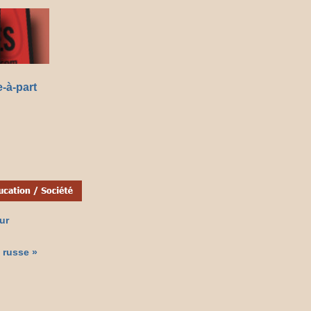
-à-part
eur
 russe »