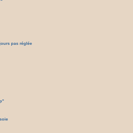
jours pas réglée
pp"
 soie