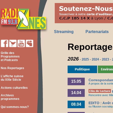
Streaming
Partenariats
Reportage
Grille des
Programmes
2026
-
2025
-
2024
-
2023
-
et Podcasts
Nos Reportages
L'affiche suisse
du XXIe Siècle
Correspondance 
15.05
A propos de la sorti
Actions culturelles
R
14.04
Archives
Rencontre avec Mikha
programmes
EDITO : Arrêt
08.04
ou l'illusion socrati
Qui sommes-nous?