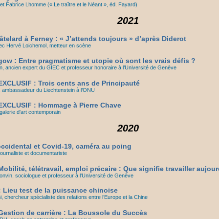
t Fabrice Lhomme (« Le traître et le Néant », éd. Fayard)
2021
telard à Ferney : « J’attends toujours » d’après Diderot
ec Hervé Loichemol, metteur en scène
ow : Entre pragmatisme et utopie où sont les vrais défis ?
n, ancien expert du GIEC et professeur honoraire à l’Université de Genève
XCLUSIF : Trois cents ans de Principauté
, ambassadeur du Liechtenstein à l’ONU
XCLUSIF : Hommage à Pierre Chave
galerie d'art contemporain
2020
occidental et Covid-19, caméra au poing
ournaliste et documentariste
obilité, télétravail, emploi précaire : Que signifie travailler aujou
nvin, sociologue et professeur à l'Université de Genève
 Lieu test de la puissance chinoise
, chercheur spécialiste des relations entre l’Europe et la Chine
estion de carrière : La Boussole du Succès