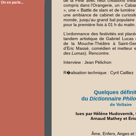
de la Fête avec neuf créations théât
On en parle...
compris dans l’Orangerie, un « Cabar
», une « Battle de slam et de lumière 
une ambiance de cabinet de curiosit
monde, jusqu’au grand bal populaire q
pour la première fois à 01 h du matin.
L’ordonnance des festivités est plac
tandem artistique de Gabriel Lucas 
de la Mouche-Théâtre à Saint-Gen
d’Eric Massé, comédien et metteur 
des Lumas
). Rencontre.
Interview : Jean Pélichon
R�alisation technique : Cyril Cailliez
Quelques défini
du
Dictionnaire Phil
de Voltaire
lues par Hélène Hudovernik, 
Arnaud Mathey et Eri
Âme, Enfers, Anges et