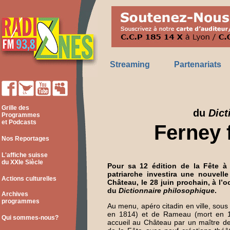
Streaming
Partenariats
Grille des
du
Dict
Programmes
et Podcasts
Ferney f
Nos Reportages
L'affiche suisse
du XXIe Siècle
Pour sa 12 édition de la Fête à V
patriarche investira une nouvelle
Actions culturelles
Château, le 28 juin prochain, à l’
du
Dictionnaire philosophique
.
Archives
programmes
Au menu, apéro citadin en ville, sous
en 1814) et de Rameau (mort en 1
Qui sommes-nous?
accueil au Château par un maître d