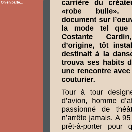
carrière du créate
On en parle...
«robe bulle». 
document sur l’oeuvr
la mode tel que 
Costante Cardi
d’origine, tôt insta
destinait à la danse
trouva ses habits d
une rencontre avec 
couturier.
Tour à tour design
d’avion, homme d’af
passionné de théât
n’arrête jamais. A 95
prêt-à-porter pour 