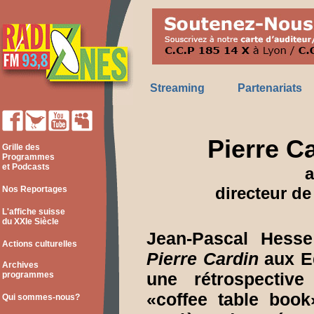
Streaming
Partenariats
Pierre C
Grille des
Programmes
et Podcasts
a
directeur d
Nos Reportages
L'affiche suisse
du XXIe Siècle
Jean-Pascal Hesse
Actions culturelles
Pierre Cardin
aux Ed
Archives
une rétrospectiv
programmes
«coffee table boo
Qui sommes-nous?