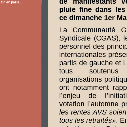
de manifestants v
On en parle...
pluie fine dans le
ce dimanche 1er Ma
La Communauté Gen
Syndicale (CGAS), l
personnel des princi
internationales prés
partis de gauche et 
tous soutenus
organisations politiqu
ont notamment rapp
l’enjeu de l’initi
votation l’automne p
les rentes AVS soie
tous les retraités»
. E