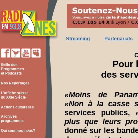
Streaming
Partenariats
C
Pour 
Grille des
Programmes
des serv
et Podcasts
Nos Reportages
«Moins de Panam
L'affiche suisse
du XXIe Siècle
«Non à la casse s
Actions culturelles
services publics,
Archives
plus que leurs prof
programmes
donné sur les bande
Qui sommes-nous?