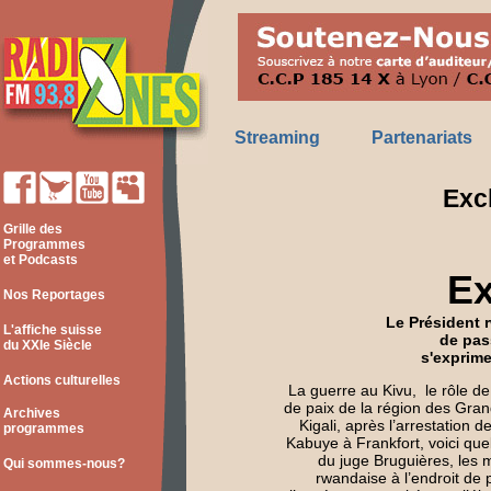
Streaming
Partenariats
Exc
Grille des
Programmes
et Podcasts
Ex
Nos Reportages
Le Président 
L'affiche suisse
de pas
du XXIe Siècle
s'exprime
Actions culturelles
La guerre au Kivu, le rôle d
de paix de la région des Gran
Archives
Kigali, après l’arrestation
programmes
Kabuye à Frankfort, voici que
du juge Bruguières, les m
Qui sommes-nous?
rwandaise à l’endroit de 