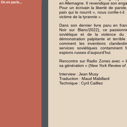
On en parle...
en Allemagne. Il revendique son en
Pour un écrivain la liberté de parole, c
pain qui le nourrit », nous confie-t-il
victime de la tyrannie ».
Dans son dernier livre paru en fra
Noir sur Blanc/2022), ce passionné
soviétique et de la violence du 
démonstration palpitante et terribl
comment les inventions clandest
services soviétiques contaminent f
espions russes d’aujourd’hui.
Rencontre sur Radio Zones avec « le
sa génération » (
New York Review of
Interview : Jean Musy
Traduction : Maud Mabillard
Technique : Cyril Cailliez