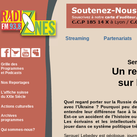
Streaming
Partenariats
Ser
Grille des
Un re
Programmes
et Podcasts
sur
Nos Reportages
L'affiche suisse
du XXIe Siècle
Quel regard porter sur la Russie d
Actions culturelles
avec l’Ukraine ? Pourquoi peu de 
entendre leur différence face à 
Archives
Est-ce un accident de l’histoire o
programmes
Les écrivains et les intellectuel
jouer dans ce système politique trè
Qui sommes-nous?
Sergueï Lebedev est géologue, journal