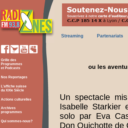
Streaming
Partenariats
Grille des
Programmes
ou les aventu
et Podcasts
Nos Reportages
L'affiche suisse
du XXIe Siècle
Un spectacle mi
Actions culturelles
Isabelle Starkier 
Archives
programmes
solo par Eva Cas
Qui sommes-nous?
Don Quichotte de 