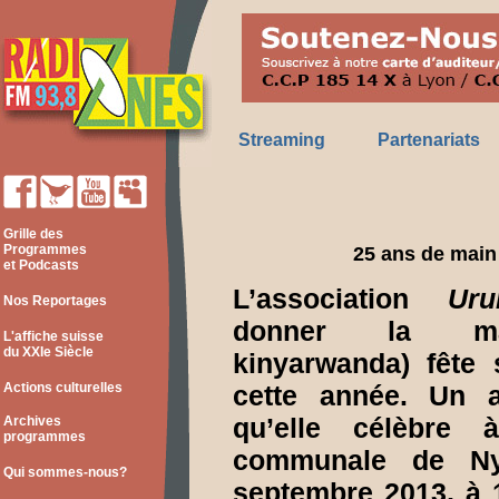
Streaming
Partenariats
Grille des
Programmes
25 ans de main 
et Podcasts
L’association
Uru
Nos Reportages
donner la ma
L'affiche suisse
du XXIe Siècle
kinyarwanda) fête
Actions culturelles
cette année. Un a
qu’elle célèbre 
Archives
programmes
communale de Ny
Qui sommes-nous?
septembre 2013, à 