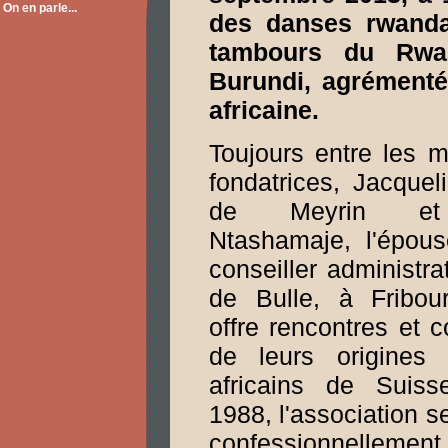
On en parle...
des danses rwanda
tambours du Rwa
Burundi, agrémenté
africaine.
Toujours entre les 
fondatrices, Jacquel
de Meyrin et 
Ntashamaje, l'épous
conseiller administrat
de Bulle, à Fribo
offre rencontres et 
de leurs origines
africains de Suis
1988, l'association s
confessionnel