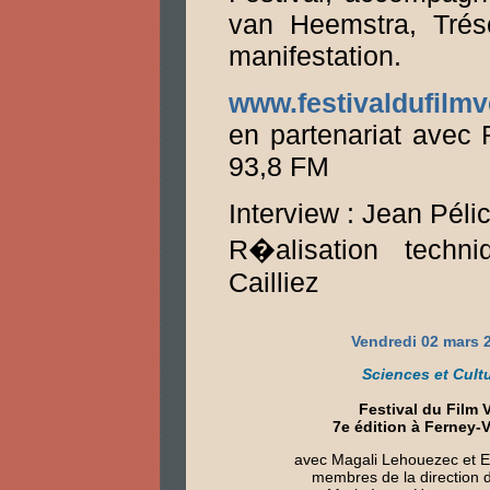
van Heemstra, Tréso
manifestation.
www.festivaldufilmve
en partenariat avec
93,8 FM
Interview : Jean Péli
R�alisation techni
Cailliez
Vendredi 02 mars 
Sciences et Cult
Festival du Film V
7e édition à Ferney-V
avec Magali Lehouezec et Er
membres de la direction d