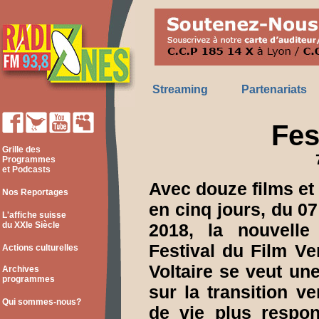
Streaming
Partenariats
Fes
Grille des
Programmes
et Podcasts
Avec douze films et
Nos Reportages
en cinq jours, du 0
L'affiche suisse
du XXIe Siècle
2018, la nouvelle
Festival du Film Ve
Actions culturelles
Voltaire se veut une
Archives
programmes
sur la transition v
Qui sommes-nous?
de vie plus respon