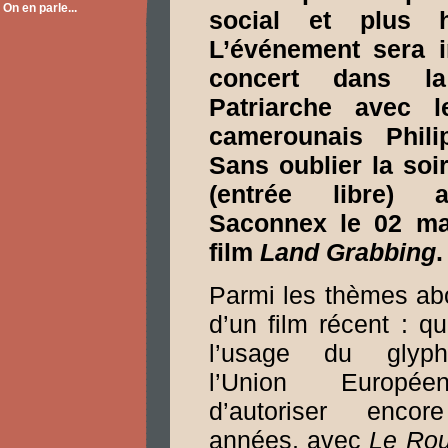
On en parle...
social et plus 
L’événement sera 
concert dans l
Patriarche avec l
camerounais Phili
Sans oublier la soi
(entrée libre) 
Saconnex le 02 ma
film
Land Grabbing
.
Parmi les thèmes ab
d’un film récent : q
l’usage du glyp
l’Union Europée
d’autoriser encor
années, avec
Le Rou