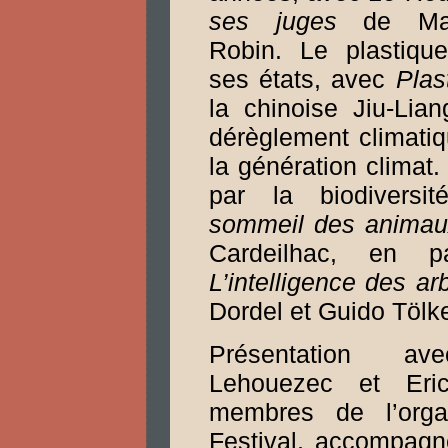
ses juges
de Mari
Robin. Le plastiqu
ses états, avec
Plas
la chinoise Jiu-Lia
dérèglement climati
la génération climat
par la biodivers
sommeil des animau
Cardeilhac, en p
L’intelligence des ar
Dordel et Guido Tölk
Présentation av
Lehouezec et Eric
membres de l’orga
Festival, accompagn