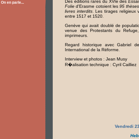
Des éditions rares du XVIe des
Essai
On en parle...
Folie
d'Erasme cotoient les
95 thèses
livres interdits
. Les tirages religieux
entre 1517 et 1520.
Genève qui avait doublé de populati
venue des Protestants du Refuge
imprimeurs.
Regard historique avec Gabriel d
International de la Réforme.
Interview et photos : Jean Musy
R�alisation technique : Cyril Cailliez
Vendredi 23
Heb