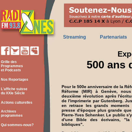
Streaming
Partenariats
Exp
500 ans 
Grille des
Programmes
et Podcasts
Nos Reportages
Pour le 500e anniversaire de la Réf
L'affiche suisse
Réforme (MIR) à Genève, nous r
du XXIe Siècle
deuxième révolution après l'écritur
de l'imprimerie par Gutenberg. Ju
Actions culturelles
en retrace les grands moments
presse d'époque plus grande que n
Archives
Pierre-Yves Schenker. Le public s'y
programmes
d'une Bible des écrivains, "la
bibliques".
Qui sommes-nous?