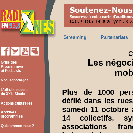
Streaming
Partenariats
C
Les négoc
Grille des
Programmes
mobi
et Podcasts
Nos Reportages
L'affiche suisse
Plus de 1000 per
du XXIe Siècle
défilé dans les rue
Actions culturelles
samedi 11 octobre à
Archives
14 collectifs, sy
programmes
associations fra
Qui sommes-nous?