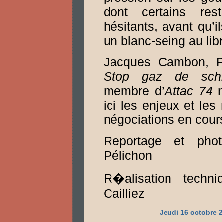
dont certains res
hésitants, avant qu’i
un blanc-seing au li
Jacques Cambon, P
Stop gaz de sch
membre d’
Attac 74
n
ici les enjeux et les
négociations en cour
Reportage et pho
Pélichon
R�alisation techni
Cailliez
Jeudi 16 octobre 