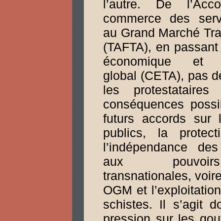
l’autre. De l’Acc
commerce des serv
au Grand Marché Tra
(TAFTA), en passant 
économique et c
global (CETA), pas d
les protestataire
conséquences possi
futurs accords sur 
publics, la protect
l’indépendance des
aux pouvoi
transnationales, voir
OGM et l’exploitatio
schistes. Il s’agit 
pression sur les go