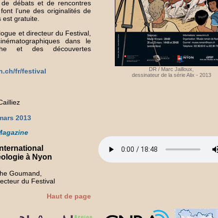
de débats et de rencontres
font l’une des originalités de
 est gratuite.
gue et directeur du Festival,
inématographiques dans le
che et des découvertes
DR / Marc Jailloux,
ch/fr/festival
dessinateur de la série Alix - 2013
ailliez
mars 2013
Magazine
international
éologie à Nyon
phe Goumand,
ecteur du Festival
Haut de page