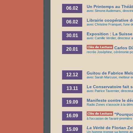
Un Printemps au Théât
06.02
avec Simone Audemars, directric
Librairie coopérative d
06.02
avec Christine Franquet, l’une de
Exposition : La Suisse
30.01
avec Camille Verdier, directeur
Carlos Dí
20.01
recrée Joséphine, cérémonie po
Guitou de Fabrice Melq
12.12
avec Sarah Marcuse, metteur en
Le Conservatoire fait 
13.11
avec Patrice Tavernier, directe
Manifeste contre le déc
19.09
Radio Zones s'associe à la dém
"Pourquoi
16.09
à l'occasion de l'avant-première
La Vérité
de Florian Zel
15.09
Un homme trompe sa femme ave