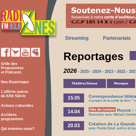
Streaming
Partenariats
Reportages
Grille des
Programmes
2026
-
2025
-
2024
-
2023
-
2022
-
202
et Podcasts
Nos Reportages
L'affiche suisse
du XXIe Siècle
Correspondance littérair
15.05
A propos de la sortie du livre " 
Actions culturelles
Russie : 
14.04
Archives
Rencontre avec Mikhaïl Chichkine
programmes
Création de
La Grande
20.03
avec Panda Diouf, autrice de la
Qui sommes-nous?