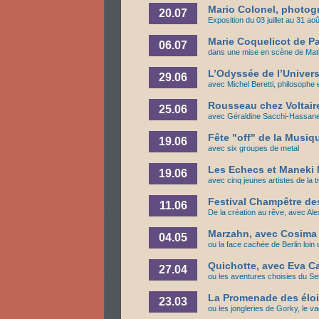
Mario Colonel, photog
20.07
Exposition du 03 juillet au 31 a
Marie Coquelicot de P
06.07
dans une mise en scène de Mat
L’Odyssée de l’Univers
29.06
avec Michel Beretti, philosoph
Rousseau chez Voltaire 
25.06
avec Géraldine Sacchi-Hassanein
Fête "off" de la Musiq
19.06
avec six groupes de metal
Les Echecs et Maneki
19.06
avec cinq jeunes artistes de la
Festival Champêtre de
11.06
De la création au rêve, avec Alex
Marzahn, avec Cosima 
04.05
ou la face cachée de Berlin loin 
Quichotte, avec Eva C
27.04
ou les aventures choisies du S
La Promenade des élo
23.03
ou les jongleries de Gorky, le v