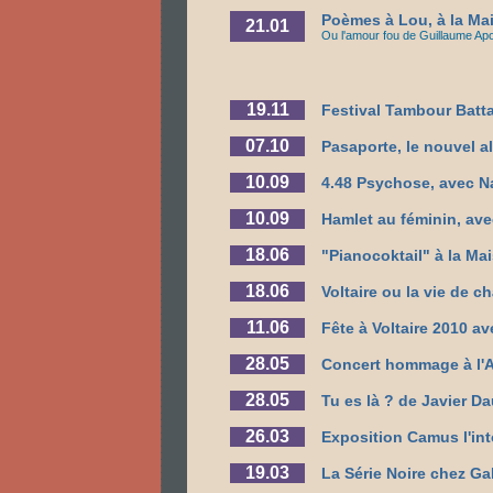
Poèmes à Lou, à la Mai
21.01
Ou l'amour fou de Guillaume Apoll
19.11
Festival Tambour Batt
07.10
Pasaporte, le nouvel 
10.09
4.48 Psychose, avec N
10.09
Hamlet au féminin, ave
18.06
"Pianocoktail" à la Ma
18.06
Voltaire ou la vie de c
11.06
Fête à Voltaire 2010 
28.05
Concert hommage à l'A
28.05
Tu es là ? de Javier D
26.03
Exposition Camus l'in
19.03
La Série Noire chez Ga