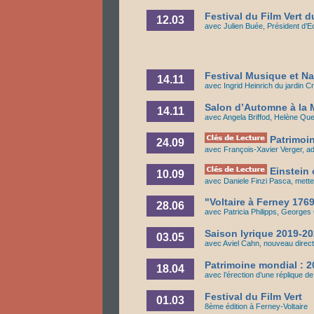
Festival du Film Vert 
12.03
avec Julien Buée, Président d’E
Festival Musique et Na
14.11
avec Ingrid Heinrich du jardin 
Salon d’Automne à la M
14.11
avec Angela Briffod, Helène Qu
Patrimoin
24.09
avec François-Xavier Verger, ad
Einstein 
10.09
avec Daniele Finzi Pasca, mett
"Voltaire à Ferney 176
28.06
avec Patricia Philipps, George
Saison lyrique 2019-2
03.05
avec Aviel Cahn, nouveau direc
Patrimoine mondial : 2
18.04
avec l’érection d’une réplique d
Festival du Film Vert
0
1.03
8ème édition à Ferney-Voltaire