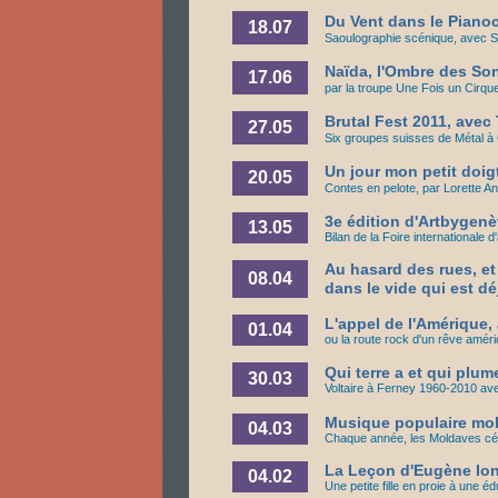
Du Vent dans le Pianoc
18.07
Saoulographie scénique, avec S
Naïda, l'Ombre des So
17.06
par la troupe Une Fois un Cirqu
Brutal Fest 2011, avec 
27.05
Six groupes suisses de Métal à
Un jour mon petit doigt
20.05
Contes en pelote, par Lorette A
3e édition d'Artbygen
13.05
Bilan de la Foire internationale 
Au hasard des rues, e
08.04
dans le vide qui est dé
L'appel de l'Amérique
01.04
ou la route rock d'un rêve améri
Qui terre a et qui plum
30.03
Voltaire à Ferney 1960-2010 av
Musique populaire mo
04.03
Chaque année, les Moldaves cél
La Leçon d'Eugène Ion
04.02
Une petite fille en proie à une éd