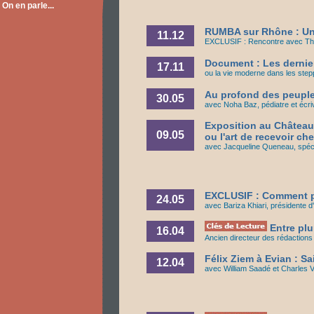
On en parle...
RUMBA sur Rhône : Uni
11.12
EXCLUSIF : Rencontre avec The
Document : Les derni
17.11
ou la vie moderne dans les ste
Au profond des peuples
30.05
avec Noha Baz, pédiatre et écri
Exposition au Château 
09.05
ou l'art de recevoir ch
avec Jacqueline Queneau, spécia
EXCLUSIF : Comment pr
24.05
avec Bariza Khiari, présidente 
Entre plu
16.04
Ancien directeur des rédaction
Félix Ziem à Evian : Sai
12.04
avec William Saadé et Charles Vi