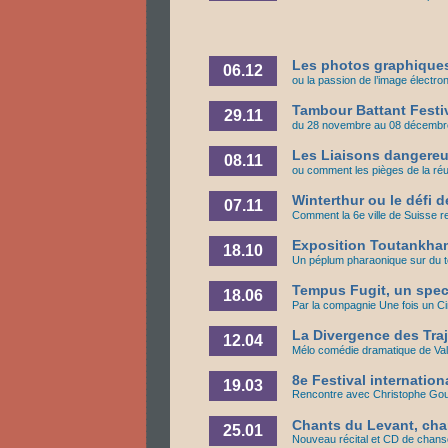
Les photos graphiques
06.12
ou la passion de l’image électro
Tambour Battant Festi
29.11
du 28 novembre au 08 décembr
Les Liaisons dangereu
08.11
ou comment les pièges de la réu
Winterthur ou le défi d
07.11
Comment la 6e ville de Suisse r
Exposition Toutankha
18.10
Un péplum pharaonique sur du t
Tempus Fugit, un spect
18.06
Par la compagnie Une fois un Ci
La Divergence des Traj
12.04
Mélo comédie dramatique de Vale
8e Festival internation
19.03
Rencontre avec Christophe Goum
Chants du Levant, cha
25.01
Nouveau récital et CD de chans