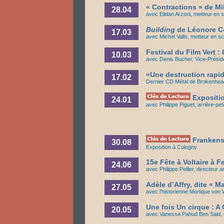
« Contractions » de Mi
28.04
avec Elidan Arzoni, metteur en 
Building
de Léonore C
17.03
avec Michel Valls, metteur en s
Festival du Film Vert :
10.03
avec Denis Bucher, Vice-Préside
«Une destruction rapi
17.02
Dernier CD Métal de Brokenhea
Expositio
24.01
avec Philippe Piguet, arrière-petit
Frankenst
30.08
Exposition à Cologny
15e Fête à Voltaire à Fe
24.06
avec Philippe Pellier, directeur ar
Adèle d’Affry, dite « M
2
7.
05
avec l’historienne Monique von W
Une fois Un cirque : A
20.05
avec Vanessa Pahud Ben Said, di