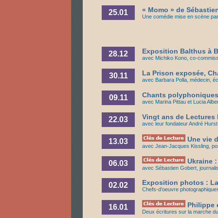
« Momo » de Sébastien
25.01
Une comédie mise en scène par 
Exposition Balthus à B
28.12
avec Michiko Kono, co-commiss
La Prison exposée, C
30.11
avec Barbara Polla, médecin, éc
Chants polyphoniques 
09.11
avec Marina Pittau et Lucia Alber
Vingt ans de Lectures
22.03
avec leur fondateur André Hurst
Une vie d
13.03
avec Jean-Jacques Kissling, pos
Ukraine :
06.03
avec Sébastien Gobert, journali
Exposition photos : L
02.02
Chefs-d’oeuvre photographiques
Philippe 
16.01
Deux écritures sur la marche 