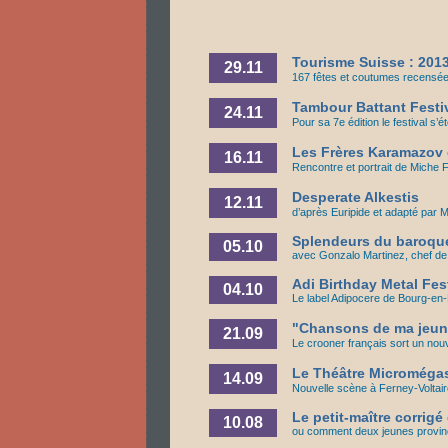
Tourisme Suisse : 2013
29.11
167 fêtes et coutumes recensée
Tambour Battant Festiv
24.11
Pour sa 7e édition le festival s
Les Frères Karamazov 
16.11
Rencontre et portrait de Miche 
Desperate Alkestis
12.11
d’après Euripide et adapté par
Splendeurs du baroque
05.10
avec Gonzalo Martinez, chef de
Adi Birthday Metal Fes
04.10
Le label Adipocere de Bourg-en
"Chansons de ma jeun
21.09
Le crooner français sort un nou
Le Théâtre Micromégas
14.09
Nouvelle scène à Ferney-Voltair
Le petit-maître corrig
10.08
ou comment deux jeunes provin