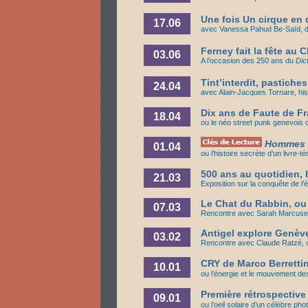
Une fois Un cirque en 
17.06
avec Vanessa Pahud Be-Saïd, dire
Ferney fait la fête au 
03.06
A l’occasion des 250 ans du
Dic
Tint’interdit, pastiche
24.04
avec Alain-Jacques Tornare, hist
Dix ans de Faute de F
18.04
ou le néo street punk genevois d
Hommes 
01.04
ou l’histoire secrète d’un livr
500 ans au quotidien, 
21.03
Exposition sur la conquête de l
Le Chat du Rabbin, ou
07.03
Rencontre avec Sarah Marcuse,
Antigel explore Genève
03.02
Rencontre avec Claude Ratzé, co
CRY de Marco Berrettin
10.01
ou l’énergie et le mouvement de
Première rétrospective
09.01
ou l’oeil solaire d’un célèbre ph