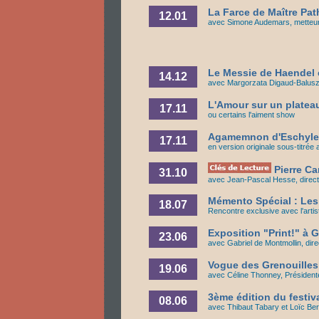
La Farce de Maître Pat
12.01
avec Simone Audemars, metteur 
Le Messie de Haendel
14.12
avec Margorzata Digaud-Baluszy
L'Amour sur un platea
17.11
ou certains l'aiment show
Agamemnon d'Eschyle
17.11
en version originale sous-titrée
Pierre Ca
31.10
avec Jean-Pascal Hesse, direc
Mémento Spécial : Les
18.07
Rencontre exclusive avec l'artis
Exposition "Print!" à
23.06
avec Gabriel de Montmollin, dir
Vogue des Grenouilles 
19.06
avec Céline Thonney, Présidente
3ème édition du festiva
08.06
avec Thibaut Tabary et Loïc Bert