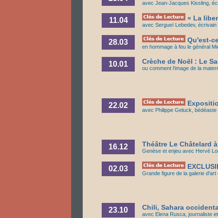
avec Jean-Jacques Kissling, écr
« La liber
11.04
avec Sergueï Lebedev, écrivain r
Qu'est-ce
28.03
en hommage à feu le général Mi
Crèche de Noël : Le S
10.01
ou comment l’image de la matern
Expositio
22.02
avec Philippe Geluck, bédéaste
Théâtre Le Châtelard à
16.12
Genèse et enjeu avec Hervé Lo
EXCLUSIF
02.03
Grande figure de la galerie d'ar
Chili, Sahara occident
23.10
avec Elena Rusca, journaliste e