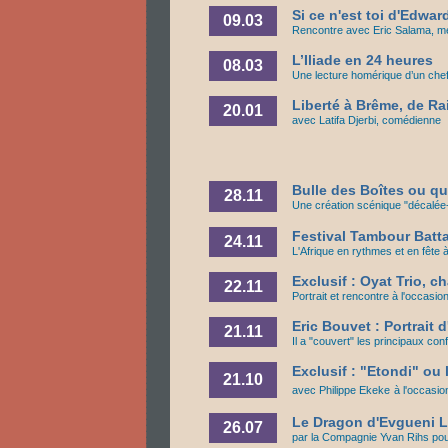
Si ce n'est toi d'Edwa
09.03
Rencontre avec Eric Salama, m
L’Iliade en 24 heures
08.03
Une lecture homérique d’un che
Liberté à Brême, de R
20.01
avec Latifa Djerbi, comédienne
Bulle des Boîtes ou qu
28.11
Une création scénique "décalée
Festival Tambour Batt
24.11
L'Afrique en rythmes et en fête
Exclusif : Oyat Trio, 
22.11
Portrait et rencontre à l'occasi
Eric Bouvet : Portrait 
21.11
Il a "couvert" les principaux co
Exclusif : "Etondi" ou 
21.10
avec
Philippe Ekeke
à l'occasio
Le Dragon d'Evgueni L
26.07
par la Compagnie Yvan Rihs po