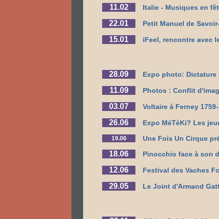
11.02
Italie - Musiques en f
22.01
Petit Manuel de Savoir
15.01
iFeel, rencontre avec 
28.09
Expo photo: Dictature
11.09
Photos : Conflit d'im
03.07
Voltaire à Ferney 1759
26.06
Expo MéTèKi? Les jeun
Une Fois Un Cirque pr
19.06
18.06
Pinocchio face à son d
12.06
Festival des Vaches F
29.05
Le Joint d'Armand Gatti