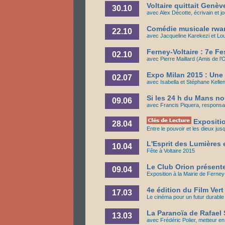
Voltaire quittait Genèv
30.10
avec Alex Décotte, écrivain et jo
Comédie musicale rwan
22.10
avec Jacqueline Karekezi et L
Ferney-Voltaire : 7e Fe
02.10
avec Pierre Maillard (Amis de l’
Expo Milan 2015 : Une 
02.07
avec Isabella et Stéphane Kellen
Si les 24 h du Mans n
09.06
avec Francis Piquera, responsa
Expositio
28.04
Entre le pouvoir et les dieux ju
L'Esprit des Lumières
10.04
Fête à Voltaire 2015
Le Club Orion présente
09.04
Exposition à la Mairie de Ferney
4e édition du Film Vert
17.03
Le cinéma pour un futur durable
La Paranoïa de Rafael
13.03
avec Frédéric Polier, metteur e