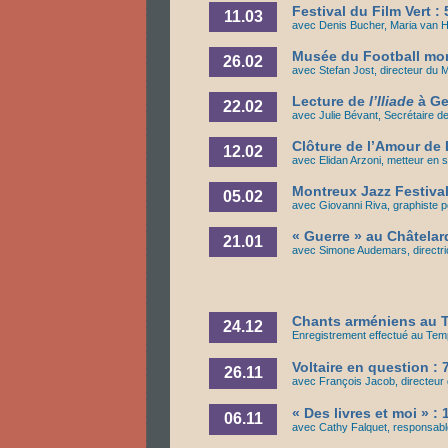
Festival du Film Vert :
11.03
avec Denis Bucher, Maria van H
Musée du Football mond
26.02
avec Stefan Jost, directeur du M
Lecture de
l’Iliade
à Ge
22.02
avec Julie Bévant, Secrétaire de
Clôture de l’Amour de
12.02
avec Elidan Arzoni, metteur en 
Montreux Jazz Festiva
05.02
avec Giovanni Riva, graphiste pe
« Guerre » au Châtelar
21.01
avec Simone Audemars, directri
Chants arméniens au T
24.12
Enregistrement effectué au Tem
Voltaire en question :
26.11
avec François Jacob, directeur
« Des livres et moi » :
06.11
avec Cathy Falquet, responsabl