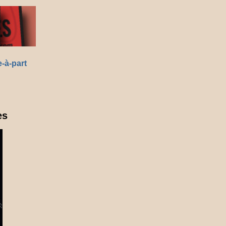
-à-part
es