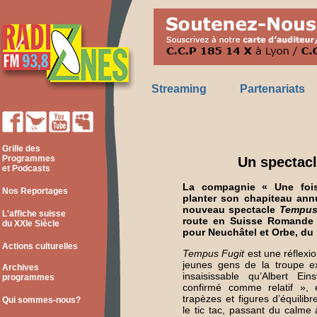
Streaming
Partenariats
Grille des
Programmes
Un spectacl
et Podcasts
La compagnie « Une foi
Nos Reportages
planter son chapiteau ann
nouveau spectacle
Tempus
L'affiche suisse
route en Suisse Romande
du XXIe Siècle
pour Neuchâtel et Orbe, du 1
Actions culturelles
Tempus Fugit
est une réflexi
jeunes gens de la troupe ex
Archives
insaisissable qu’Albert Ein
programmes
confirmé comme relatif », éc
trapèzes et figures d’équilib
Qui sommes-nous?
le tic tac, passant du calme