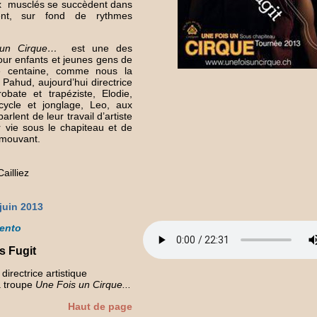
ux musclés se succèdent dans
nt, sur fond de rythmes
 un Cirque…
est une des
our enfants et jeunes gens de
e centaine, comme nous la
 Pahud, aujourd’hui directrice
obate et trapéziste, Elodie,
ycle et jonglage, Leo, aux
arlent de leur travail d’artiste
r vie sous le chapiteau et de
 émouvant.
ailliez
juin 2013
ento
 Fugit
irectrice artistique
a troupe
Une Fois un Cirque...
Haut de page