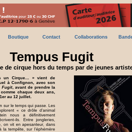
Boutique
Contact
Collaborations
Bande
Tempus Fugit
e de cirque hors du temps par de jeunes artist
s un Cirque… » vient de
uel à Confignon, avec son
 Fugit
, avant de prendre la
 comme chaque deux ans,
er au 12 juillet.
on sur le temps qui passe. Les
plorent « ce drôle d’animal
stein nous a définitivement
rivent-ils. Entre jongleries,
re, on vit en apesanteur, dans
 à la tempête, sur l’éphémère