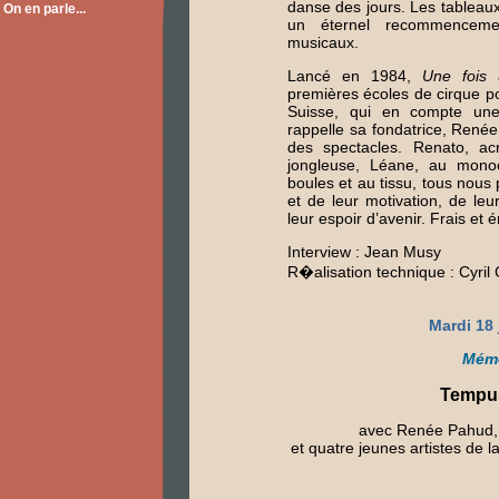
danse des jours. Les tablea
On en parle...
un éternel recommenceme
musicaux.
Lancé en 1984,
Une fois
premières écoles de cirque p
Suisse, qui en compte un
rappelle sa fondatrice, Renée
des spectacles. Renato, acr
jongleuse, Léane, au monoc
boules et au tissu, tous nous p
et de leur motivation, de leu
leur espoir d’avenir. Frais et
Interview : Jean Musy
R�alisation technique : Cyril C
Mardi 18 
Mém
Tempus
avec Renée Pahud, d
et quatre jeunes artistes de l