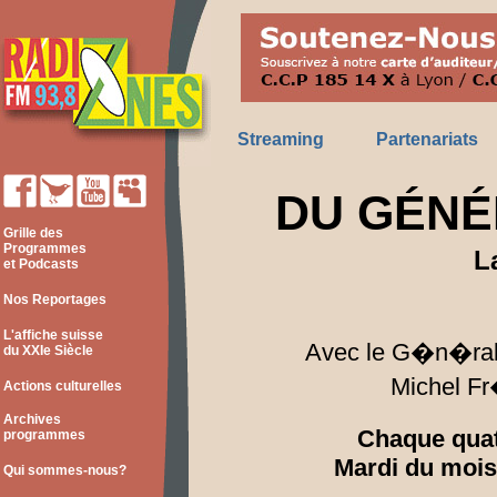
Streaming
Partenariats
DU GÉNÉ
Grille des
Programmes
L
et Podcasts
Nos Reportages
L'affiche suisse
Avec le G�n�ral
du XXIe Siècle
Michel F
Actions culturelles
Archives
Chaque qua
programmes
Mardi du mois
Qui sommes-nous?