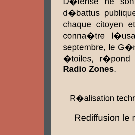
D�fense ne sont
d�battus publiqu
chaque citoyen e
conna�tre l�usa
septembre, le G�
�toiles, r�pond
Radio Zones
.
R�alisation tech
Rediffusion le