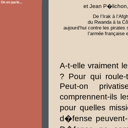
On en parle...
et Jean P�lichon, 
De l’Irak à l’Afg
du Rwanda à la Côt
aujourd’hui contre les pirates 
l’armée française e
A-t-elle vraiment 
? Pour qui roule-
Peut-on privat
comprennent-ils le
pour quelles miss
d�fense peuvent-i