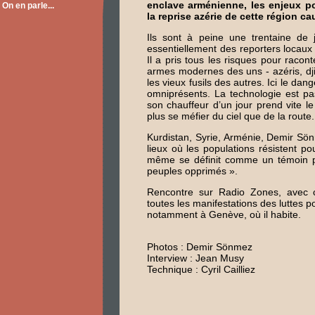
enclave arménienne, les enjeux p
On en parle...
la reprise azérie de cette région c
Ils sont à peine une trentaine de j
essentiellement des reporters locaux
Il a pris tous les risques pour racon
armes modernes des uns - azéris, dji
les vieux fusils des autres. Ici le dan
omniprésents. La technologie est pas
son chauffeur d’un jour prend vite le
plus se méfier du ciel que de la route.
Kurdistan, Syrie, Arménie, Demir Sö
lieux où les populations résistent pou
même se définit comme un témoin p
peuples opprimés ».
Rencontre sur Radio Zones, avec ce
toutes les manifestations des luttes p
notamment à Genève, où il habite.
Photos : Demir Sönmez
Interview : Jean Musy
Technique : Cyril Cailliez