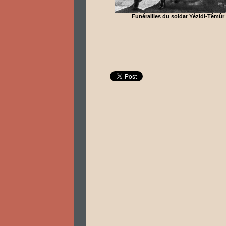
Funérailles du soldat Yézidi-Têmû