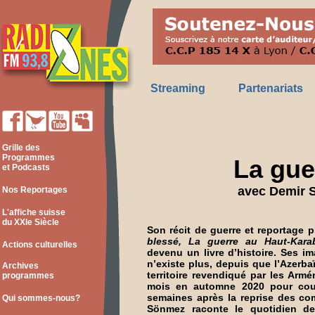
Streaming
Partenariats
Grille des
Programmes
La gue
et Podcasts
avec Demir S
Nos Reportages
L'affiche suisse
du XXIe Siècle
Son récit de guerre et reportage 
blessé, La guerre au Haut-Kara
Actions culturelles
devenu un livre d’histoire. Ses 
n’existe plus, depuis que l’Azerb
Archives
territoire revendiqué par les Arm
programmes
mois en automne 2020 pour couvr
semaines après la reprise des co
Qui sommes-nous?
Sönmez raconte le quotidien de