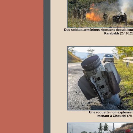
Des soldats arméniens ripostent depuis leur
Karabakh
(27.10.2
Une roquette non explosée s
menant à Chouchi
(29.