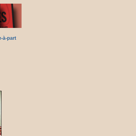
-à-part