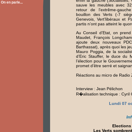
enfin la gauche (Socialistes
On en parle...
sauve les meubles avec 32
retour de l’extrême-gauch
bouillon des Verts (-7 siège
Genevois, Vert’libéraux et P
partis n’ont pas atteint le qu
Au Conseil d’Etat, on prend
Maudet, François Longchamp
ajoute deux nouveaux PDC
Barthassat), après quoi les j
Mauro Poggia, de la sociali
d’Eric Stauffer, le duce d
l’élection pour le Gouvernem
promet d’être serré et saignan
Réactions au micro de Radio
Interview : Jean Pélichon
R�alisation technique : Cyril C
Lundi 07 o
In
Elections
Les Verts sombrent 