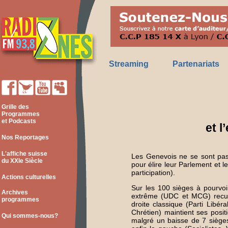
Streaming
Partenariats
Grille des
Programmes
et Podcasts
et l
Nos Reportages
L'affiche suisse
Les Genevois ne se sont pas
du XXIe Siècle
pour élire leur Parlement et
participation).
Actions culturelles
Sur les 100 sièges à pourvoi
Archives
extrême (UDC et MCG) recuei
programmes
droite classique (Parti Libér
Chrétien) maintient ses posi
Qui sommes-nous?
malgré un baisse de 7 sièges