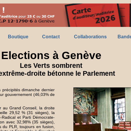
Boutique
Contact
Collaborations
Bande
Elections à Genève
Les Verts sombrent
’extrême-droite bétonne le Parlement
 précipités dimanche dernier
 leur gouvernement (46,03% de
r au Grand Conseil, la droite
lle 29,52 % (31 sièges), la
al-Radical et Parti Démocrate-
tion avec 32,98% (35 sièges),
 du PLR, toujours en fusion,