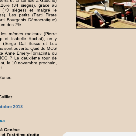
, Verts et Ensemble à Gauche)
,26% (34 sièges), grâce au
e (+9 sièges) et malgré le
s). Les petits (Parti Pirate
arti Bourgeois Démocratique)
orum des 7%.
 les mêmes radicaux (Pierre
 et Isabelle Rochat), on y
 (Serge Dal Busco et Luc
eux sont ouverts. Quid du MCG
ste Anne Emery-Torracinta ou
u MCG ? Le deuxième tour de
ent, le 10 novembre prochain,
t.
 Zones.
ailliez
ctobre 2013
fos
 à Genève
et l’extrême-droite