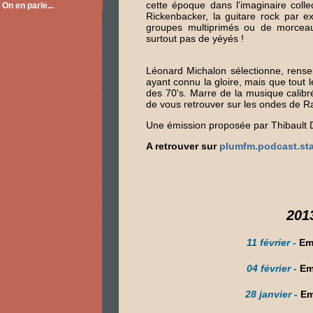
cette époque dans l'imaginaire collec
On en parle...
Rickenbacker, la guitare rock par e
groupes multiprimés ou de morceaux
surtout pas de yéyés !
Léonard Michalon sélectionne, rensei
ayant connu la gloire, mais que tout 
des 70's. Marre de la musique calibré
de vous retrouver sur les ondes de R
Une émission proposée par Thibault D
A retrouver sur
plumfm.podcast.sta
201
11 février -
Emi
04 février -
Em
28 janvier -
Em