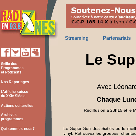
Streaming
Partenariats
Le Sup
Grille des
Programmes
et Podcasts
Nos Reportages
Avec Léonar
L'affiche suisse
du XXIe Siècle
Chaque Lund
Actions culturelles
Rediffusion à 23h15 et le 
Archives
programmes
Le Super Son des Sixties ou le meill
Qui sommes-nous?
vinyl. Retrouvez les groupes, chante