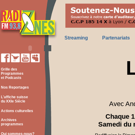
Streaming
Partenariats
Grille des
Programmes
et Podcasts
Nos Reportages
L'affiche suisse
du XXIe Siècle
Avec And
Actions culturelles
Chaque 1
Archives
Samedi du 
programmes
Qui sommes-nous?