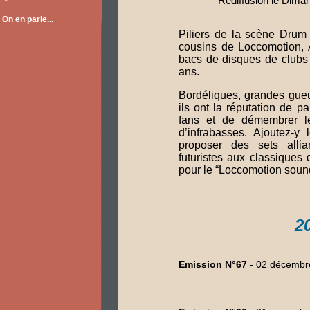
Rediffusion le Dima
On en parle...
Piliers de la scène Drum
cousins de Loccomotion, A
bacs de disques de clubs 
ans.
Bordéliques, grandes gueu
ils ont la réputation de p
fans et de démembrer l
d’infrabasses. Ajoutez-y
proposer des sets allia
futuristes aux classiques 
pour le “Loccomotion sound
2
Emission N°67
- 02 décembr