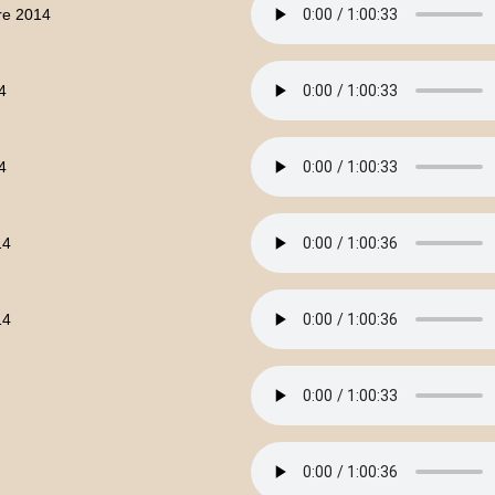
re 2014
4
4
14
14