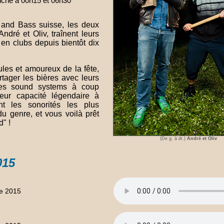
nche à 00h15 et 06h30
 and Bass suisse, les deux
ndré et Oliv, traînent leurs
en clubs depuis bientôt dix
les et amoureux de la fête,
artager les bières avec leurs
es sound systems à coup
 leur capacité légendaire à
nt les sonorités les plus
du genre, et vous voilà prêt
" !
(De g. à dr.)
André et Oliv
015
e 2015