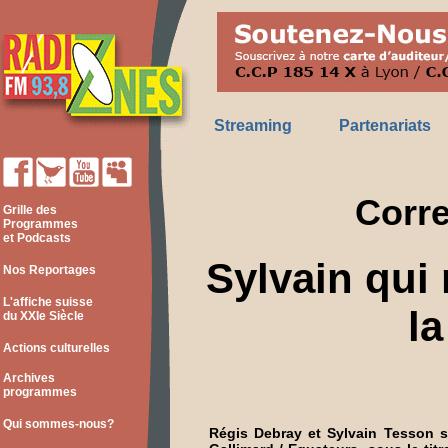
Streaming
Partenariats
Corre
Grille des
Programmes
et Podcasts
Sylvain qui 
Nos Reportages
L'affiche suisse
la
du XXIe Siècle
Actions culturelles
Archives
programmes
Qui sommes-nous?
Régis Debray et Sylvain Tesson 