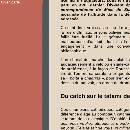
Gallimard / Equateurs, sous le tit
On en parle...
paru en avril dernier. Dix-sept é
correspondance de Mme de Sta
moraliste de l’altitude dans la d
adressée.
Ce sont deux vrais casse-cou. Le
« 
la rue d’Ulm aux prisons boliviennes, 
faillit être fusillé. Le
« grimpeur 
malheureuse d’un toit, dont il a la
engagement » dans une convale
philosophique.
L’un choisit de marcher lors plutôt 
audacieusement à vélo ou en side-car
de préférence, à la façon de Rousseau 
tiré de l’ombre carcérale, a fréquenté
sa
« boîte à chagrins »
, pour s’en ex
dessus du pouvoir, en drone de dram
Du catch sur le tatami de
Ces champions cathodiques, catégori
différence d’âge au compteur, catchen
le tatami de la dialectique. D’emblée
ans, vous vouliez attaquer le monde. 
en jouir. Cela faisait de vous un milit